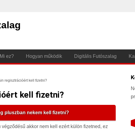
zalag
Mi ez?
Hogyan működik
Digitális Futószalag
Ka
K
 regisztrációért kell fizetni?
N
óért kell fizetni?
p
g pluszban nekem kell fizetni?
u
végződésű akkor nem kell ezért külön fizetned, ez