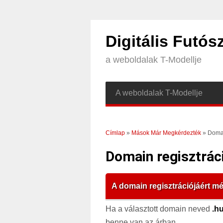
Digitális Futós
a weboldalak T-Modellje
A weboldalak T-Modellje
Jelenlegi hely
Címlap
»
Mások Már Megkérdezték
» Domain
Domain regisztráci
A domain regisztrációjáért mé
Ha a választott domain neved
.h
benne van az árban.