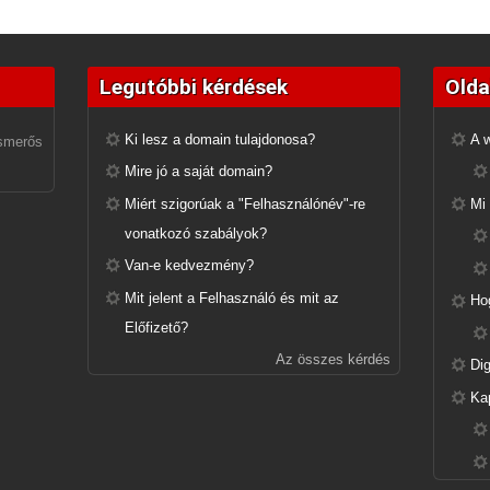
Legutóbbi kérdések
Olda
Ki lesz a domain tulajdonosa?
A w
ismerős
Mire jó a saját domain?
Miért szigorúak a "Felhasználónév"-re
Mi
vonatkozó szabályok?
Van-e kedvezmény?
Mit jelent a Felhasználó és mit az
Ho
Előfizető?
Az összes kérdés
Dig
Ka