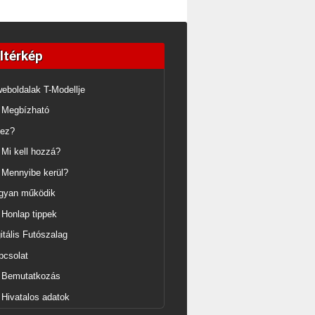
ltérkép
eboldalak T-Modellje
Megbízható
 ez?
Mi kell hozzá?
Mennyibe kerül?
gyan működik
Honlap tippek
itális Futószalag
pcsolat
Bemutatkozás
Hivatalos adatok