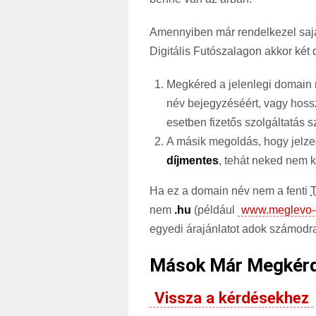
Amennyiben már rendelkezel saját
Digitális Futószalagon akkor két 
Megkéred a jelenlegi domain re
név bejegyzéséért, vagy hossz
esetben fizetős szolgáltatás sz
A másik megoldás, hogy jelzed
díjmentes
, tehát neked nem k
Ha ez a domain név nem a fenti
nem
.hu
(például
www.meglevo-
egyedi árajánlatot adok számodr
Mások Már Megkér
Vissza a kérdésekhez