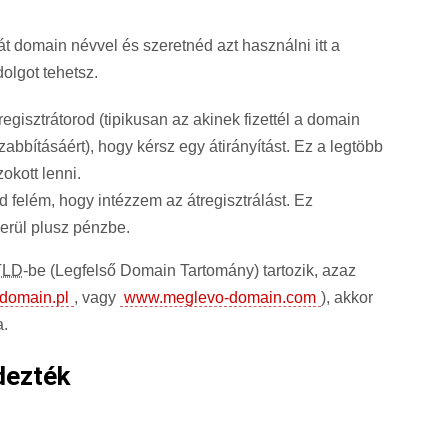
 domain névvel és szeretnéd azt használni itt a
dolgot tehetsz.
gisztrátorod (tipikusan az akinek fizettél a domain
abbításáért), hogy kérsz egy átirányítást. Ez a legtöbb
okott lenni.
 felém, hogy intézzem az átregisztrálást. Ez
erül plusz pénzbe.
TLD
-be (Legfelső Domain Tartomány) tartozik, azaz
domain.pl
, vagy
www.meglevo-domain.com
), akkor
a.
dezték