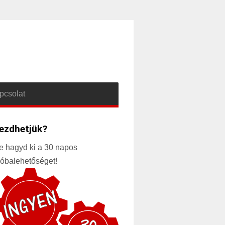
pcsolat
ezdhetjük?
e hagyd ki a 30 napos
róbalehetőséget!